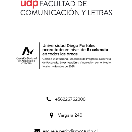
+56226762000
Vergara 240
escuela.periodismo@udp.cl