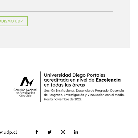
ODISMO UDP
o@udp.cl