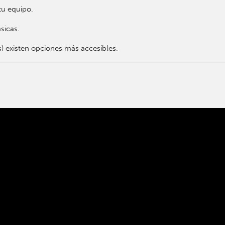
tu equipo.
sicas.
s) existen opciones más accesibles.