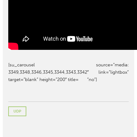
[su_carousel source=”media:
3349,3348,3346,3345,3344,3343,3342″ link=”lightbox”
target=”blank” height=”200″ title= “no”]
UDP