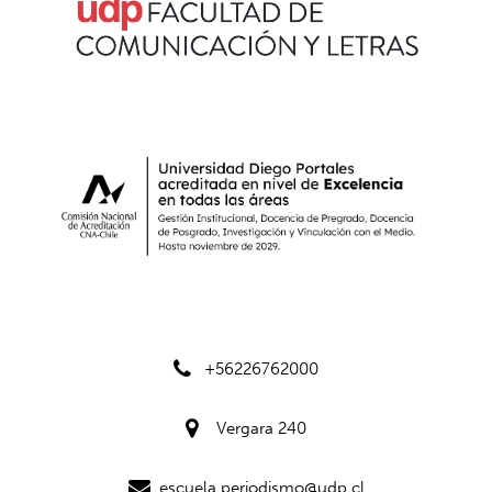
+56226762000
Vergara 240
escuela.periodismo@udp.cl