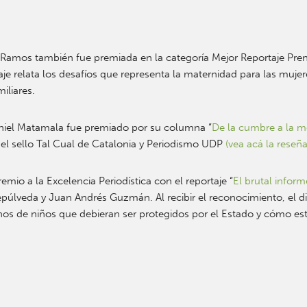
Ramos también fue premiada en la categoría Mejor Reportaje Prens
taje relata los desafíos que representa la maternidad para las mujer
miliares.
 Daniel Matamala fue premiado por su columna “
De la cumbre a la 
or el sello Tal Cual de Catalonia y Periodismo UDP
(vea acá la reseñ
emio a la Excelencia Periodística con el reportaje “
El brutal infor
 Sepúlveda y Juan Andrés Guzmán. Al recibir el reconocimiento, el 
os de niños que debieran ser protegidos por el Estado y cómo esto