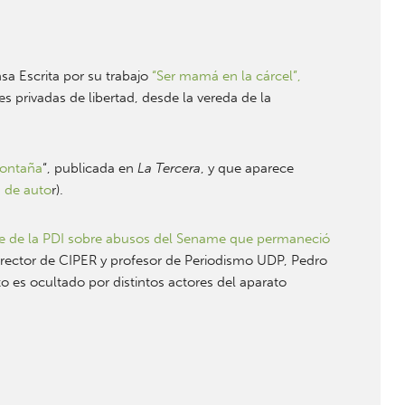
a Escrita por su trabajo
“Ser mamá en la cárcel”,
es privadas de libertad, desde la vereda de la
montaña
“, publicada en
La Tercera
, y que aparece
a de auto
r).
me de la PDI sobre abusos del Sename que permaneció
director de CIPER y profesor de Periodismo UDP, Pedro
 es ocultado por distintos actores del aparato