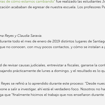
storias de cómo estamos cambiando”
fue realizado las estudiantes Jo
icación acababan de egresar de nuestra escuela. Los profesores P
na Reyes y Claudia Saravia.
 durante todo el mes de enero de 2019 distintos lugares de Santia
r que no conocen, con muy pocos contactos, y cómo se instalan a 
e revisar causas judiciales, entrevistar a fiscales, ganarse la con
bajando prácticamente de lunes a domingo, y el resultado es lo q
a Reyes se refirió a lo aprendido durante este proceso: “Desde nu
e a salir a investigar, ahí está el verdadero foco. Nosotros no h
grega que “finalmente hicimos el trabajo que nos enseñaron durante 