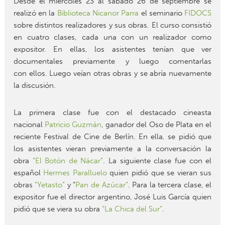
Desde el miércoles 23 al sábado 26 de septiembre se
realizó en la
Biblioteca Nicanor Parra
el seminario
FIDOCS
sobre distintos realizadores y sus obras. El curso consistió
en cuatro clases, cada una con un realizador como
expositor. En ellas, los asistentes tenían que ver
documentales previamente y luego comentarlas
con ellos. Luego veían otras obras y se abría nuevamente
la discusión.
La primera clase fue con el destacado cineasta
nacional
Patricio Guzmán
, ganador del Oso de Plata en el
reciente Festival de Cine de Berlín. En ella, se pidió que
los asistentes vieran previamente a la conversación la
obra
“El Botón de Nácar”
. La siguiente clase fue con el
español
Hermes Paralluelo
quien pidió que se vieran sus
obras
“Yetasto”
y “
Pan de Azúcar”
. Para la tercera clase, el
expositor fue el director argentino, José Luis García quien
pidió que se viera su obra
“La Chica del Sur”
.