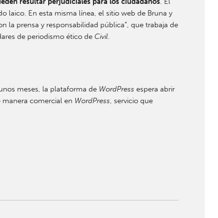
ueden resultar perjudiciales para los ciudadanos
. El
do laico.
En esta misma línea, el sitio web de Bruna y
la prensa y responsabilidad pública”, que trabaja de
dares de periodismo ético de
Civil
.
 unos meses, la plataforma de
WordPress
espera abrir
e manera comercial en
WordPress
, servicio que