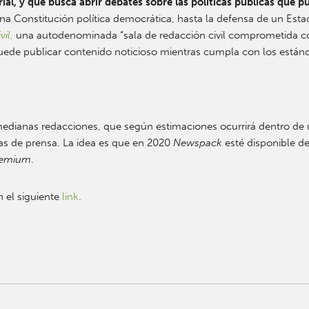
al, y que busca abrir debates sobre las políticas públicas que p
a Constitución política democrática, hasta la defensa de un Esta
vil
,
una autodenominada “sala de redacción civil comprometida con 
uede publicar contenido noticioso mientras cumpla con los están
medianas redacciones, que según estimaciones ocurrirá dentro de
as de prensa. La idea es que en 2020
Newspack
esté disponible d
remium
.
 el siguiente
link
.