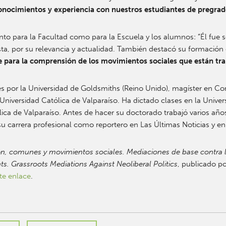
onocimientos y experiencia con nuestros estudiantes de pregrad
nto para la Facultad como para la Escuela y los alumnos: “Él fue
a, por su relevancia y actualidad. También destacó su formación e
e para la comprensión de los movimientos sociales que están tr
por la Universidad de Goldsmiths (Reino Unido), magíster en Comu
 Universidad Católica de Valparaíso. Ha dictado clases en la Univ
lica de Valparaíso. Antes de hacer su doctorado trabajó varios año
ó su carrera profesional como reportero en Las Últimas Noticias y en
, comunes y movimientos sociales. Mediaciones de base contra la 
Grassroots Mediations Against Neoliberal Politics
, publicado p
te enlace
.