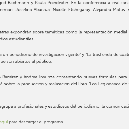
ngrid Bachmann y Paula Poindexter. En la conferencia a realizar
herman, Josefina Abarzúa, Nicolle Etchegaray, Alejandra Matus,
ras expondrán sobre temáticas como la representación medial de 
dios estudiantiles.
un periodismo de investigación vigente” y “La trastienda de cuat
 que son abiertos al público.
o Ramírez y Andrea Insunza comentando nuevas fórmulas para real
ará sobre la producción y realización del libro “Los Legionarios d
agrupa a profesionales y estudiosos del periodismo, la comunicac
aquí
para descargar el programa.