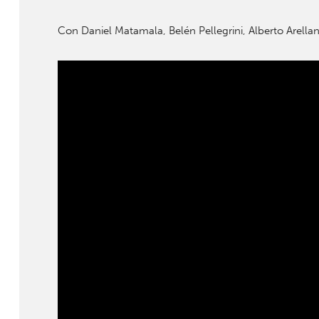
Con Daniel Matamala, Belén Pellegrini, Alberto Arella
" width="" height="">