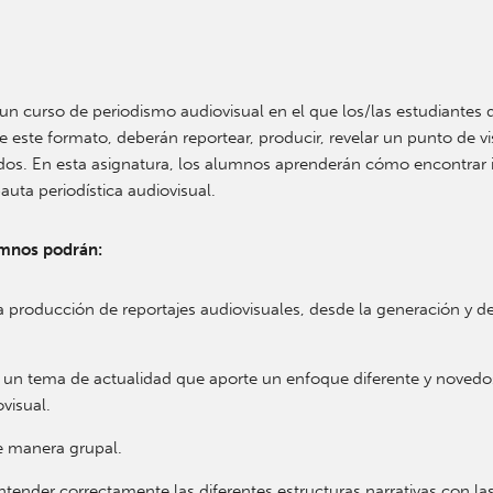
un curso de periodismo audiovisual en el que los/las estudiantes d
e este formato, deberán reportear, producir, revelar un punto de vi
idos. En esta asignatura, los alumnos aprenderán cómo encontrar id
auta periodística audiovisual.
lumnos podrán:
a producción de reportajes audiovisuales, desde la generación y de
bajar un tema de actualidad que aporte un enfoque diferente y nov
visual.
de manera grupal.
tender correctamente las diferentes estructuras narrativas con las