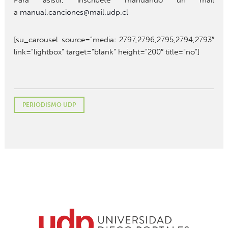
Para asistir, inscríbete mandando un mail
a
manual.canciones@mail.udp.cl
[su_carousel source=”media: 2797,2796,2795,2794,2793″
link=”lightbox” target=”blank” height=”200″ title=”no”]
PERIODISMO UDP