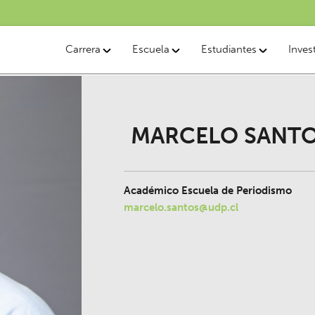
Carrera
Escuela
Estudiantes
Inves
MARCELO SANT
Académico Escuela de Periodismo
marcelo.santos@udp.cl