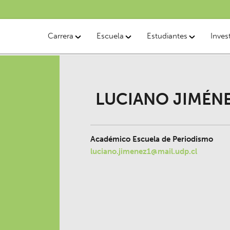
Carrera
Escuela
Estudiantes
Inves
LUCIANO JIMÉN
Académico Escuela de Periodismo
luciano.jimenez1@mail.udp.cl