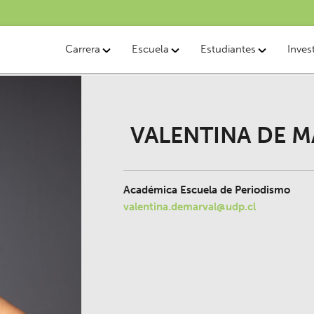
Carrera
Escuela
Estudiantes
Inves
VALENTINA DE 
Académica Escuela de Periodismo
valentina.demarval@udp.cl