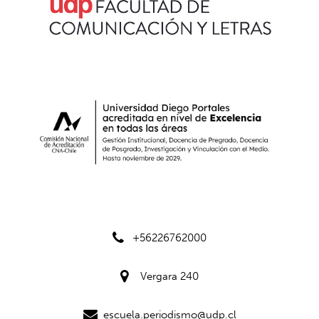
+56226762000
Vergara 240
escuela.periodismo@udp.cl